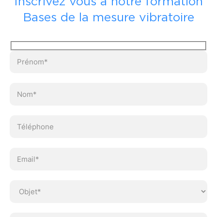
Inscrivez vous à notre formation
Bases de la mesure vibratoire
Ve