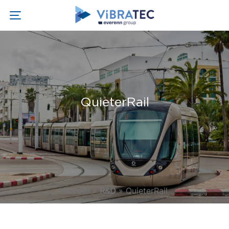
QuieterRail
Accueil
»
R&D
»
QuieterRail