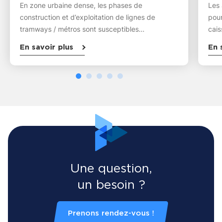
En zone urbaine dense, les phases de
Les 
construction et d’exploitation de lignes de
pour
tramways / métros sont susceptibles…
cais
En savoir plus
En 
Une question,
un besoin ?
Prenons rendez-vous !