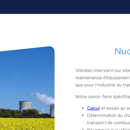
Nuc
Vibratec intervient sur sit
maintenance d’équipements
que pour l’industrie du tr
Notre savoir-faire spécifiq
Calcul
et essais au s
Détermination du ch
transport de combust
Résistance aux vibra