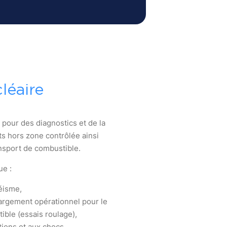
léaire
e pour des diagnostics et de la
 hors zone contrôlée ainsi
ansport de combustible.
ue :
éisme,
argement opérationnel pour le
ible (essais roulage),
tions et aux chocs