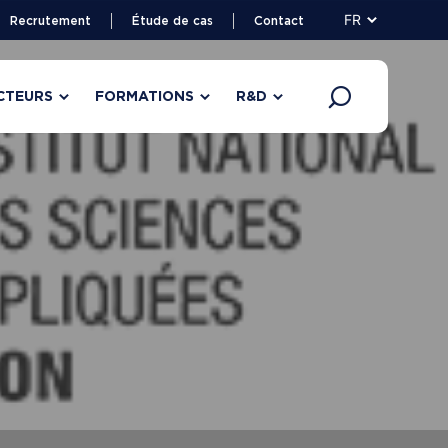
FR
Recrutement
Étude de cas
Contact
CTEURS
FORMATIONS
R&D